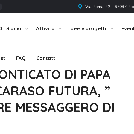
Via Roma, 42 - 67037 Ro
st
FAQ
Contatti
Chi Siamo
Attività
Idee e progetti
Event
st
FAQ
Contatti
ONTICATO DI PAPA
CARASO FUTURA, ”
RE MESSAGGERO DI