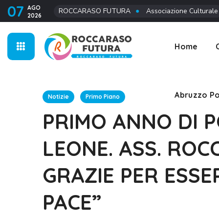
07
AGO
ROCCARASO FUTURA
●
Associazione Culturale
2026
Abruzzo Po
Home
Abruzzo Po
Notizie
Primo Piano
PRIMO ANNO DI P
LEONE. ASS. ROC
GRAZIE PER ESSE
PACE”