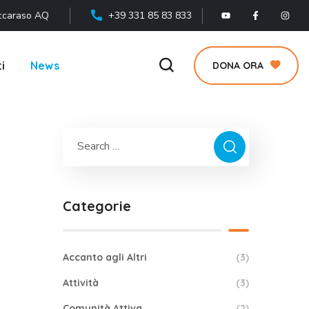
ccaraso AQ
+39 331 85 83 833
i
News
DONA ORA
Categorie
Accanto agli Altri
(3)
Attività
(3)
Comunità Attiva
(2)