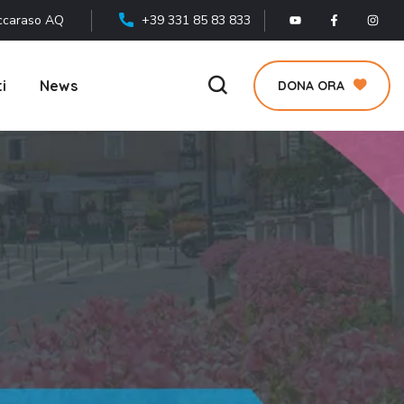
ccaraso AQ
+39 331 85 83 833
i
News
DONA ORA