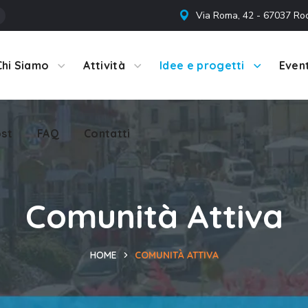
Via Roma, 42 - 67037 Ro
st
FAQ
Contatti
Chi Siamo
Attività
Idee e progetti
Event
st
FAQ
Contatti
Comunità Attiva
HOME
COMUNITÀ ATTIVA