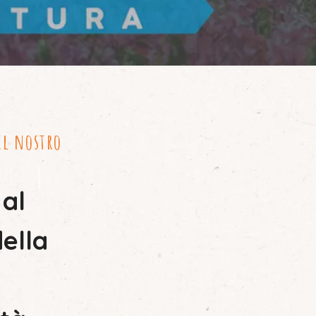
il nostro
 al
ella