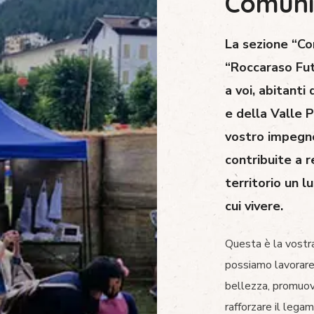
Comuni
La sezione “Co
“Roccaraso Fut
a voi, abitanti
e della Valle 
vostro impegn
contribuite a r
territorio un l
cui vivere.
Questa è la vostra
possiamo lavorare
bellezza, promuov
rafforzare il lega