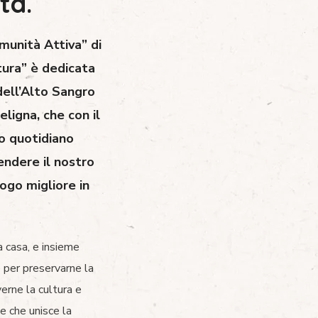
tà.
munità Attiva” di
ura” è dedicata
dell’Alto Sangro
Peligna
, che con il
o quotidiano
endere il nostro
uogo migliore in
 casa, e insieme
 per preservarne la
erne la cultura e
me che unisce la