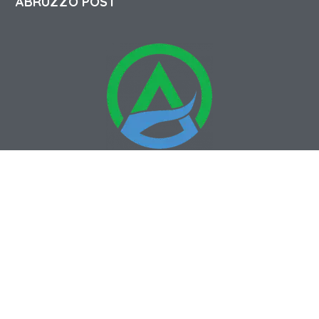
ABRUZZO POST
Abruzzo Post
Quotidiano online
della Regione Abruzzo
Privacy Policy
Termini e condizioni