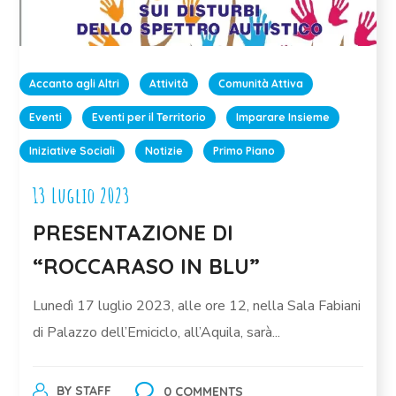
Accanto agli Altri
Attività
Comunità Attiva
Eventi
Eventi per il Territorio
Imparare Insieme
Iniziative Sociali
Notizie
Primo Piano
13 Luglio 2023
PRESENTAZIONE DI
“ROCCARASO IN BLU”
Lunedì 17 luglio 2023, alle ore 12, nella Sala Fabiani
di Palazzo dell’Emiciclo, all’Aquila, sarà...
BY
STAFF
0 COMMENTS