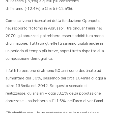
di Pescara (-3,9%) a quelli più consistenti
di Teramo (-12,4%) e Chieti (-12,5%).
Come scrivono i ricercatori della fondazione Openpolis,
nel rapporto “Ritorno in Abruzzo”, tra cinquant’anni, nel
2070, gli abruzzesi potrebbero essere addirittura meno
di un milione. Tuttavia gli effetti saranno visibili anche in
un periodo di tempo più breve, soprattutto rispetto alla
composizione demografica.
Infatti le persone di almeno 80 anni sono destinate ad
aumentare del 30%, passando dai circa 104mila di oggi a
oltre 135mila nel 2042. Se questo scenario si
realizzasse, gli anziani – oggi l’8,1% della popolazione
abruzzese – salirebbero all’11,6%, nell’arco di vent’anni.
Ciò significa che – in un contesto dove la popolazione