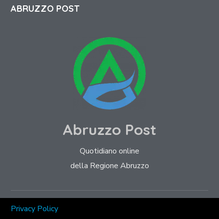
ABRUZZO POST
Abruzzo Post
Quotidiano online
della Regione Abruzzo
Privacy Policy