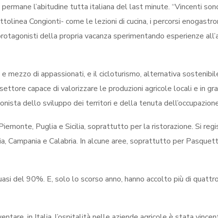
permane l’abitudine tutta italiana del last minute. “Vincenti sono
ottolinea Congionti- come le lezioni di cucina, i percorsi enogastr
e protagonisti della propria vacanza sperimentando esperienze all’a
 e mezzo di appassionati, e il cicloturismo, alternativa sostenibile
ttore capace di valorizzare le produzioni agricole locali e in gr
onista dello sviluppo dei territori e della tenuta dell’occupazione
iemonte, Puglia e Sicilia, soprattutto per la ristorazione. Si regi
a, Campania e Calabria. In alcune aree, soprattutto per Pasquett
asi del 90%. E, solo lo scorso anno, hanno accolto più di quattro
entare, in Italia, l’ospitalità nelle aziende agricole è stata vincen