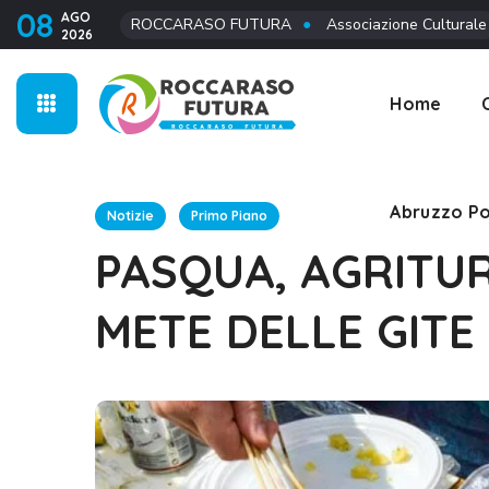
08
AGO
ROCCARASO FUTURA
●
Associazione Culturale
2026
Abruzzo Po
Home
Abruzzo Po
Notizie
Primo Piano
PASQUA, AGRITUR
METE DELLE GITE