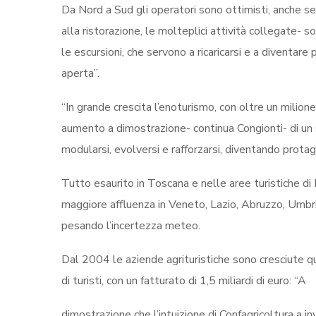
Da Nord a Sud gli operatori sono ottimisti, anche se 
alla ristorazione, le molteplici attività collegate- s
le escursioni, che servono a ricaricarsi e a diventar
aperta”.
“In grande crescita l’enoturismo, con oltre un milione
aumento a dimostrazione- continua Congionti- di un se
modularsi, evolversi e rafforzarsi, diventando protag
Tutto esaurito in Toscana e nelle aree turistiche di P
maggiore affluenza in Veneto, Lazio, Abruzzo, Umbri
pesando l’incertezza meteo.
Dal 2004 le aziende agrituristiche sono cresciute qu
di turisti, con un fatturato di 1,5 miliardi di euro: “A
dimostrazione che l’intuizione di Confagricoltura a inv