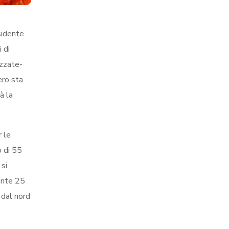
sidente
 di
izzate-
ero sta
à la
r le
o di 55
 si
ponte 25
 dal nord