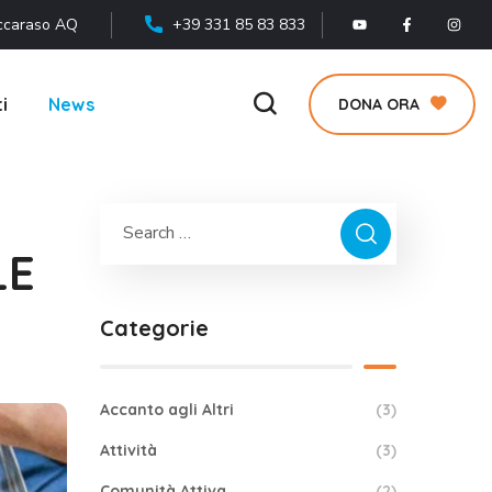
ccaraso AQ
+39 331 85 83 833
i
News
DONA ORA
LE
Categorie
Accanto agli Altri
(3)
Attività
(3)
Comunità Attiva
(2)