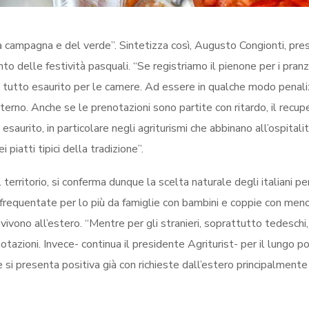
la campagna e del verde”. Sintetizza così, Augusto Congionti, pre
nto delle festività pasquali. “Se registriamo il pienone per i pranzi
l tutto esaurito per le camere. Ad essere in qualche modo penal
interno. Anche se le prenotazioni sono partite con ritardo, il recup
esaurito, in particolare negli agriturismi che abbinano all’ospitalit
i piatti tipici della tradizione”.
territorio, si conferma dunque la scelta naturale degli italiani pe
 frequentate per lo più da famiglie con bambini e coppie con men
 vivono all’estero. “Mentre per gli stranieri, soprattutto tedeschi,
azioni. Invece- continua il presidente Agriturist- per il lungo 
si presenta positiva già con richieste dall’estero principalmente