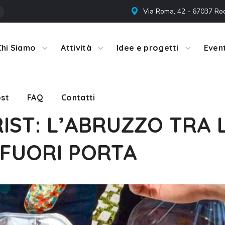
Via Roma, 42 - 67037 Ro
st
FAQ
Contatti
Chi Siamo
Attività
Idee e progetti
Event
st
FAQ
Contatti
IST: L’ABRUZZO TRA 
 FUORI PORTA