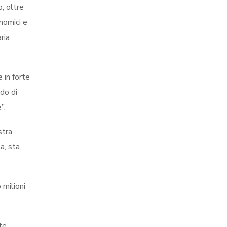
, oltre
onomici e
ria
 in forte
ado di
”.
stra
a, sta
 milioni
te.