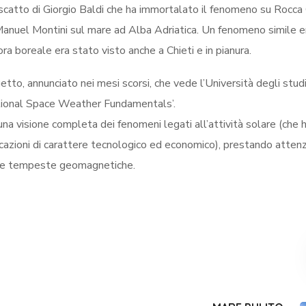
catto di Giorgio Baldi che ha immortalato il fenomeno su Rocca 
i Manuel Montini sul mare ad Alba Adriatica. Un fenomeno simile e
a boreale era stato visto anche a Chieti e in pianura.
getto, annunciato nei mesi scorsi, che vede l’Università degli stud
ational Space Weather Fundamentals’.
i una visione completa dei fenomeni legati all’attività solare (che
icazioni di carattere tecnologico ed economico), prestando atten
elle tempeste geomagnetiche.