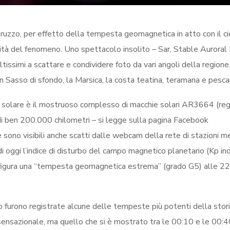
ruzzo, per effetto della tempesta geomagnetica in atto con il ci
sità del fenomeno. Uno spettacolo insolito – Sar, Stable Auroral
oltissimi a scattare e condividere foto da vari angoli della regione.
ran Sasso di sfondo, la Marsica, la costa teatina, teramana e pesca
nto solare è il mostruoso complesso di macchie solari AR3664 (re
i ben 200.000 chilometri – si legge sulla pagina Facebook
 sono visibili anche scatti dalle webcam della rete di stazioni 
 oggi l’indice di disturbo del campo magnetico planetario (Kp in
onfigura una “tempesta geomagnetica estrema” (grado G5) alle 2
rono registrate alcune delle tempeste più potenti della storia
ensazionale, ma quello che si è mostrato tra le 00:10 e le 00:4