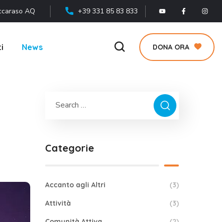
ccaraso AQ
+39 331 85 83 833
i
News
DONA ORA
Categorie
Accanto agli Altri
(3)
Attività
(3)
Comunità Attiva
(2)