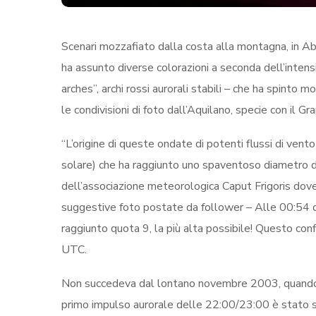
Scenari mozzafiato dalla costa alla montagna, in Ab
ha assunto diverse colorazioni a seconda dell’inten
arches”, archi rossi aurorali stabili – che ha spinto m
le condivisioni di foto dall’Aquilano, specie con il G
“L’origine di queste ondate di potenti flussi di ve
solare) che ha raggiunto uno spaventoso diametro d
dell’associazione meteorologica Caput Frigoris dove
suggestive foto postate da follower – Alle 00:54 di
raggiunto quota 9, la più alta possibile! Questo c
UTC.
Non succedeva dal lontano novembre 2003, quando fu
primo impulso aurorale delle 22:00/23:00 è stato s