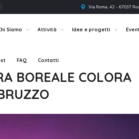
Via Roma, 42 - 67037 Ro
st
FAQ
Contatti
Chi Siamo
Attività
Idee e progetti
Event
st
FAQ
Contatti
RA BOREALE COLORA
’ABRUZZO