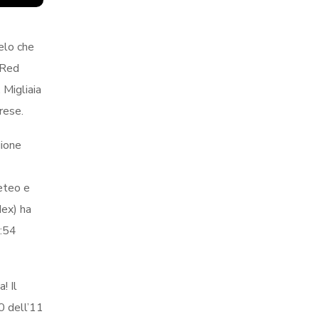
elo che
 Red
 Migliaia
rese.
gione
meteo e
dex) ha
2:54
! Il
0 dell’11