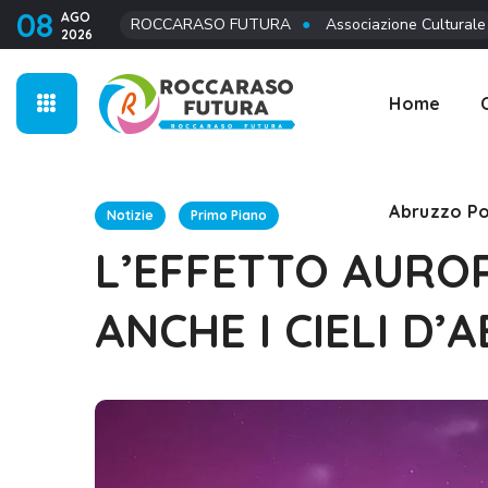
08
AGO
ROCCARASO FUTURA
●
Associazione Culturale
2026
Abruzzo Po
Home
Abruzzo Po
Notizie
Primo Piano
L’EFFETTO AURO
ANCHE I CIELI D