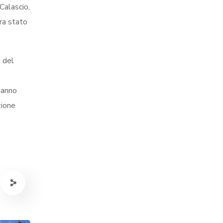
Calascio,
ra stato
i del
 hanno
zione