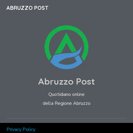
ABRUZZO POST
Abruzzo Post
Quotidiano online
della Regione Abruzzo
Privacy Policy