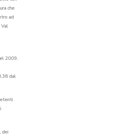
mura che
etro ad
 Val
del 2009,
0,38 dal
petenti
i
, dei