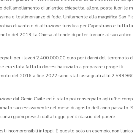
ato dell’ampliamento di un’antica chiesetta, allora, posta fuori le 
tissima e testimonianze di fede. Unitamente alla magnifica San Pi
tivo di vanto e di attrazione turistica per Capestrano e tutta la
moto del 2019, la Chiesa attende di poter tornare al suo antico
gnati per i lavori 2.400.000,00 euro per i danni del terremoto 
era stata fatta la diocesi ha iniziato a preparare i progetti.
rremoto del 2016 a fine 2022 sono stati assegnati altri 2.599.96
zzazione dal Genio Civile ed è stato poi consegnato agli uffici com
iornato successivamente nel mese di agosto dell’anno passato. S
si i giorni previsti dalla legge per il rilascio del parere.
i incomprensibili intoppi. È questo solo un esempio, non l’unico