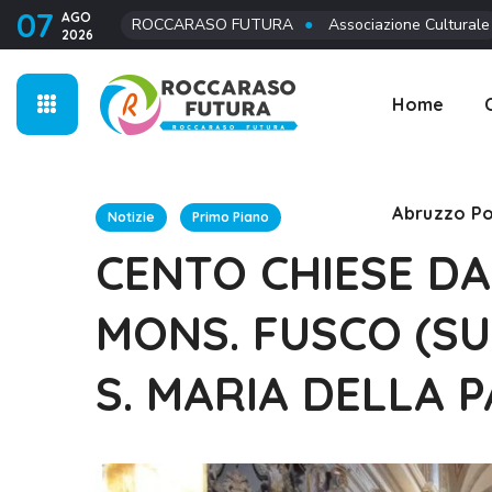
07
AGO
ROCCARASO FUTURA
●
Associazione Culturale
2026
Abruzzo Po
Home
Abruzzo Po
Notizie
Primo Piano
CENTO CHIESE DA
MONS. FUSCO (SU
S. MARIA DELLA 