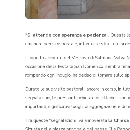
“Si attende con speranza e pazienza”.
Questa la 
rimanere senza risposta e, intanto, le strutture si det
L’appello accorato del Vescovo di Sulmona-Valva Mo
occasione della festa di San Domenico, sembra rimas
rompendo ogni indugio, ha deciso di tornare sullo s
Durate le sue visite pastorali, ancora in corso, in tu
segnalazioni, le pressanti richieste di cittadini, sinda
importanti, significativi luoghi di aggregazione e di 
Tra queste “segnalazioni” va annoverata
la Chiesa
Situata nella piazza principale del paese, “La Parro