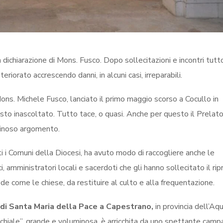
dichiarazione di Mons. Fusco. Dopo sollecitazioni e incontri tut
eriorato accrescendo danni, in alcuni casi, irreparabili.
ns. Michele Fusco, lanciato il primo maggio scorso a Cocullo in
to inascoltato. Tutto tace, o quasi. Anche per questo il Prelato
pinoso argomento.
tti i Comuni della Diocesi, ha avuto modo di raccogliere anche le
ci, amministratori locali e sacerdoti che gli hanno sollecitato il ripr
fede come le chiese, da restituire al culto e alla frequentazione.
 di Santa Maria della Pace a Capestrano,
in provincia dell’Aqu
cchiale”, grande e voluminosa, è arricchita da uno spettante camp