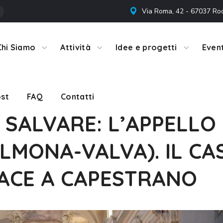
Via Roma, 42 - 67037 Ro
st
FAQ
Contatti
Chi Siamo
Attività
Idee e progetti
Event
st
FAQ
Contatti
 SALVARE: L’APPELLO 
LMONA-VALVA). IL CA
PACE A CAPESTRANO