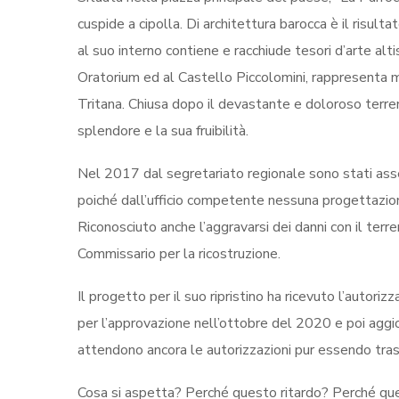
cuspide a cipolla. Di architettura barocca è il risult
al suo interno contiene e racchiude tesori d’arte al
Oratorium ed al Castello Piccolomini, rappresenta mo
Tritana. Chiusa dopo il devastante e doloroso terre
splendore e la sua fruibilità.
Nel 2017 dal segretariato regionale sono stati asse
poiché dall’ufficio competente nessuna progettazione 
Riconosciuto anche l’aggravarsi dei danni con il te
Commissario per la ricostruzione.
Il progetto per il suo ripristino ha ricevuto l’autori
per l’approvazione nell’ottobre del 2020 e poi agg
attendono ancora le autorizzazioni pur essendo trascor
Cosa si aspetta? Perché questo ritardo? Perché quest