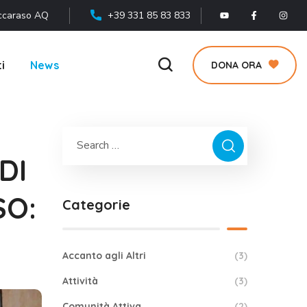
ccaraso AQ
+39 331 85 83 833
i
News
DONA ORA
DI
SO:
Categorie
Accanto agli Altri
(3)
Attività
(3)
Comunità Attiva
(2)