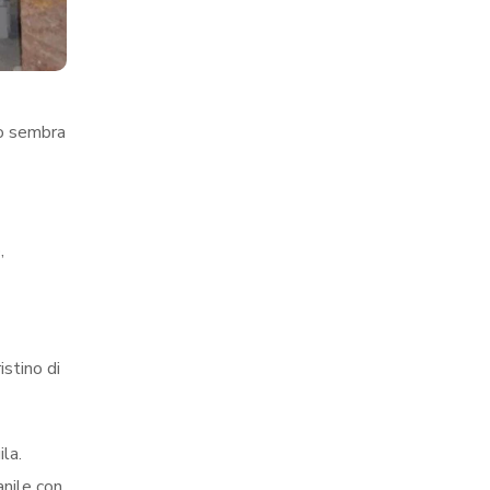
to sembra
,
istino di
ila.
anile con