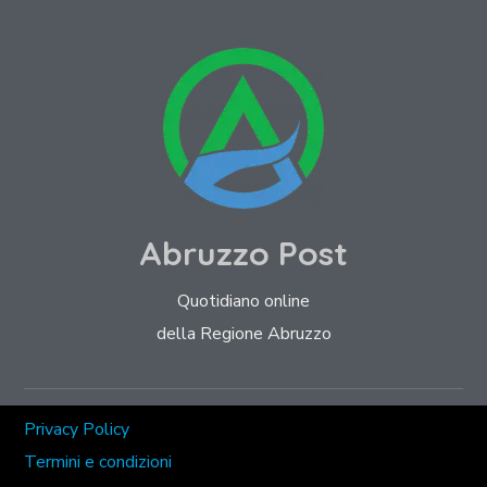
Abruzzo Post
Quotidiano online
della Regione Abruzzo
Privacy Policy
Termini e condizioni