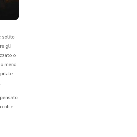
è solito
re gli
izzato o
iù o meno
spitale
.
o pensato
ccoli e