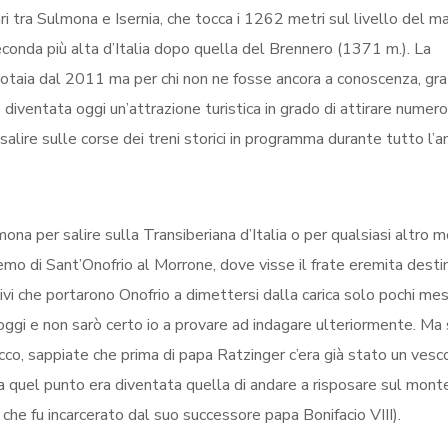
i tra Sulmona e Isernia, che tocca i 1262 metri sul livello del m
conda più alta d’Italia dopo quella del Brennero (1371 m.). La
u rotaia dal 2011 ma per chi non ne fosse ancora a conoscenza, gra
è diventata oggi un’attrazione turistica in grado di attirare numer
salire sulle corse dei treni storici in programma durante tutto l’a
ona per salire sulla Transiberiana d’Italia o per qualsiasi altro mo
Eremo di Sant’Onofrio al Morrone, dove visse il frate eremita desti
ivi che portarono Onofrio a dimettersi dalla carica solo pochi mes
 oggi e non sarò certo io a provare ad indagare ulteriormente. Ma
 ecco, sappiate che prima di papa Ratzinger c’era già stato un ves
 a quel punto era diventata quella di andare a risposare sul mont
 che fu incarcerato dal suo successore papa Bonifacio VIII).