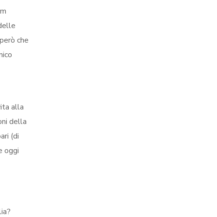
om
delle
 però che
nico
ita alla
oni della
ri (di
e oggi
lia?