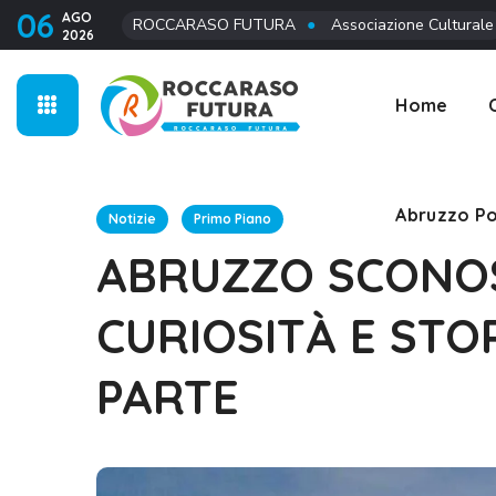
06
AGO
ROCCARASO FUTURA
●
Associazione Culturale
2026
Abruzzo Po
Home
Abruzzo Po
Notizie
Primo Piano
ABRUZZO SCONOS
CURIOSITÀ E STOR
PARTE