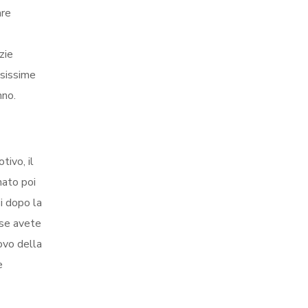
are
zie
osissime
nno.
tivo, il
nato poi
i dopo la
 se avete
covo della
e