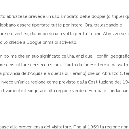
letto abruzzese prevede un uso smodato delle doppie (o triple) 
o debbano essere riportate tutte per intero. Ora, tralasciando e
re e divertirsi, diciamocelo una volta per tutte che Abruzzo si s
o lo chiede a Google prima di scriverlo.
n po’ ma che un suo significato ce l’ha, anzi due. I confini geografic
e e riscritture nei secoli scorsi. Tanto da far esistere in passato
provincia dell’Aquila e a quella di Teramo) che un Abruzzo Citer
no invece un’unica regione come previsto dalla Costituzione del 19
nitivamente il singolare alla regione verde d’Europa e condannan
in base alla provenienza del visitatore. Fino al 1969 la regione no