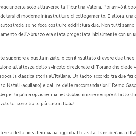
aggiungerla solo attraverso la Tiburtina Valeria. Poi arrivò il bo
 dotarsi di moderne infrastrutture di collegamento. E allora, una 
i autostrade se ne fece costruire addirittura due. Non tutti sanno
solamento dell’Abruzzo era stata progettata inizialmente con un u
 superiore a quella iniziale, e con il risultato di avere due linee
zione all’altezza dello svincolo direzionale di Torano che diede v
poca la classica storia all’italiana. Un tacito accordo tra due fazi
o Natali (aquilano) e dal “re delle raccomandazioni” Remo Gaspa
ende per la prima opzione, ma nel dubbio rimane sempre il fatto ch
ete, sono tra le più care in Italia!
stenza della linea ferroviaria oggi ribattezzata Transiberiana d’Ita