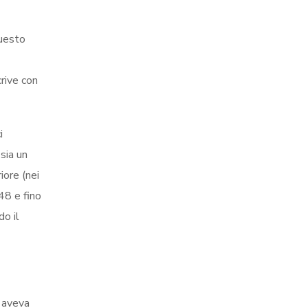
questo
crive con
i
 sia un
iore (nei
48 e fino
do il
n aveva