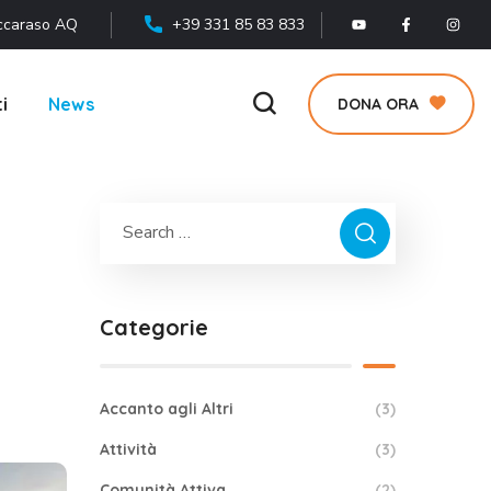
ccaraso AQ
+39 331 85 83 833
i
News
DONA ORA
Categorie
Accanto agli Altri
(3)
Attività
(3)
Comunità Attiva
(2)