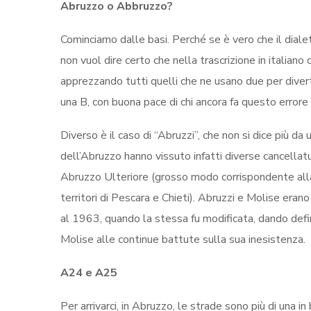
Abruzzo o Abbruzzo?
Cominciamo dalle basi. Perché se è vero che il dia
non vuol dire certo che nella trascrizione in italian
apprezzando tutti quelli che ne usano due per diverti
una B, con buona pace di chi ancora fa questo errore 
Diverso è il caso di “Abruzzi”, che non si dice più da u
dell’Abruzzo hanno vissuto infatti diverse cancellatur
Abruzzo Ulteriore (grosso modo corrispondente alla 
territori di Pescara e Chieti). Abruzzi e Molise era
al 1963, quando la stessa fu modificata, dando defi
Molise alle continue battute sulla sua inesistenza.
A24 e A25
Per arrivarci, in Abruzzo, le strade sono più di una 