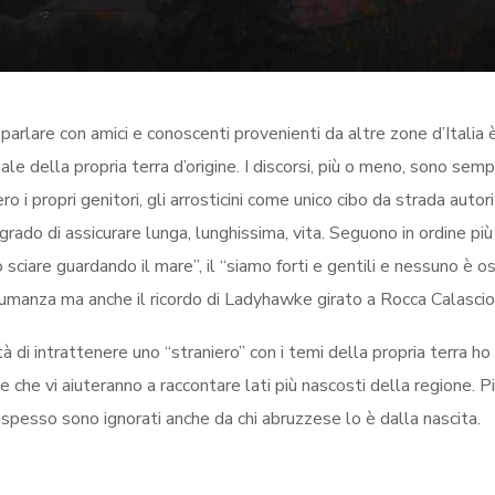
parlare con amici e conoscenti provenienti da altre zone d’Italia 
ale della propria terra d’origine. I discorsi, più o meno, sono semp
o i propri genitori, gli arrosticini come unico cibo da strada autor
n grado di assicurare lunga, lunghissima, vita. Seguono in ordine p
ò sciare guardando il mare”, il “siamo forti e gentili e nessuno è o
nsumanza ma anche il ricordo di Ladyhawke girato a Rocca Calascio
à di intrattenere uno “straniero” con i temi della propria terra h
e che vi aiuteranno a raccontare lati più nascosti della regione. Pi
pesso sono ignorati anche da chi abruzzese lo è dalla nascita.