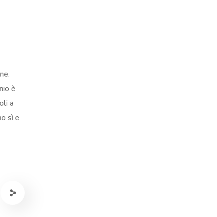
ne.
nio è
oli a
o sì e