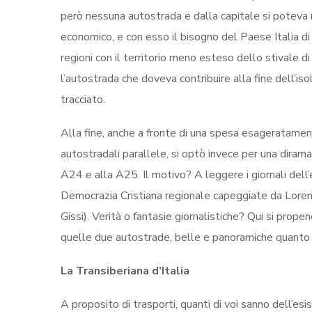
però nessuna autostrada e dalla capitale si poteva r
economico, e con esso il bisogno del Paese Italia di
regioni con il territorio meno esteso dello stivale d
l’autostrada che doveva contribuire alla fine dell’i
tracciato.
Alla fine, anche a fronte di una spesa esageratamente
autostradali parallele, si optò invece per una dirama
A24 e alla A25. Il motivo? A leggere i giornali dell’e
Democrazia Cristiana regionale capeggiate da Lorenz
Gissi). Verità o fantasie giornalistiche? Qui si prop
quelle due autostrade, belle e panoramiche quanto vol
La Transiberiana d’Italia
A proposito di trasporti, quanti di voi sanno dell’esi