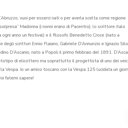
ll’Abruzzo, vuoi per esserci nati o per averla scelta come regione
 sorpresa” Madonna (i nonni erano di Pacentro), lo scrittore italo
a ogni anno un festival) e il filosofo Benedetto Croce (nato a
 degli scrittori Ennio Flaiano, Gabriele D’Annunzio e Ignazio Silo
ino D’Ascanio, nato a Popoli il primo febbraio del 1891. D’Asca
totipo di elicottero ma soprattutto il progettista di uno dei veic
a Vespa. Io un amico toscano con la Vespa 125 lucidata un giorn
voi fatemi sapere!