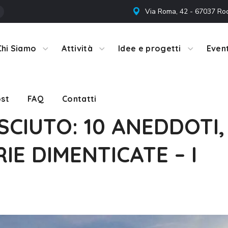
Via Roma, 42 - 67037 Ro
st
FAQ
Contatti
Chi Siamo
Attività
Idee e progetti
Event
st
FAQ
Contatti
CIUTO: 10 ANEDDOTI,
IE DIMENTICATE – I