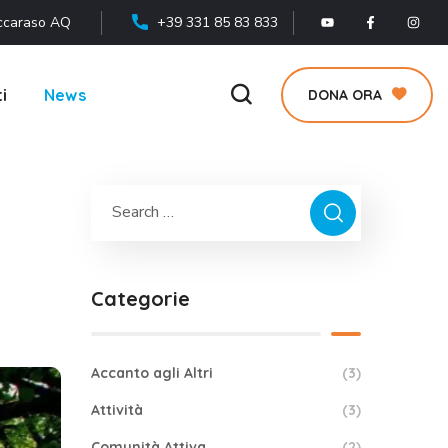
ccaraso AQ
+39 331 85 83 833
i
News
DONA ORA
Categorie
Accanto agli Altri
(3)
Attività
(3)
Comunità Attiva
(2)