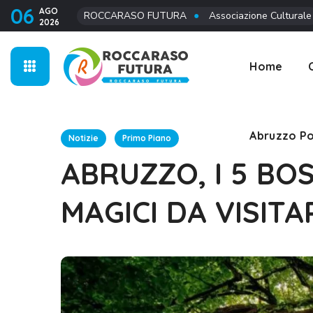
06
AGO
ROCCARASO FUTURA
●
Associazione Culturale
2026
Abruzzo Po
Home
Abruzzo Po
Notizie
Primo Piano
ABRUZZO, I 5 BOS
MAGICI DA VISITA