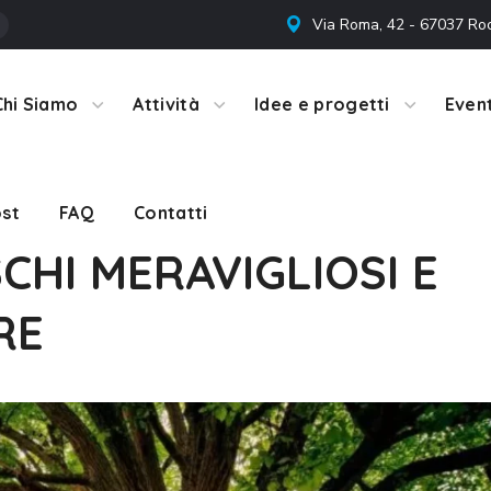
Via Roma, 42 - 67037 Ro
st
FAQ
Contatti
Chi Siamo
Attività
Idee e progetti
Event
st
FAQ
Contatti
CHI MERAVIGLIOSI E
RE