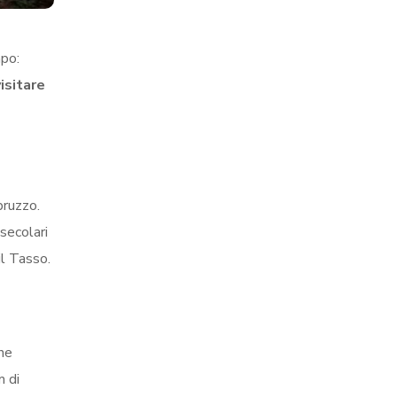
po:
isitare
bruzzo.
secolari
il Tasso.
nne
m di