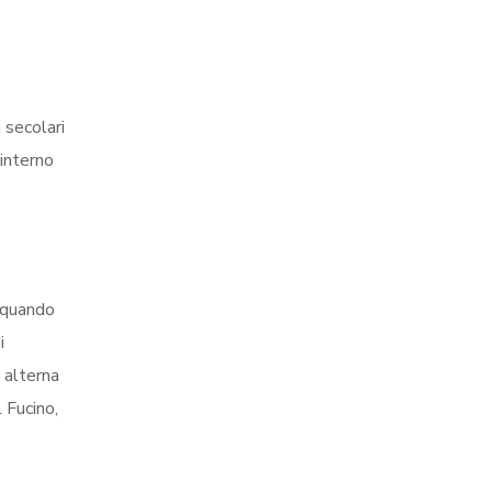
 secolari
’interno
e quando
i
 alterna
 Fucino,