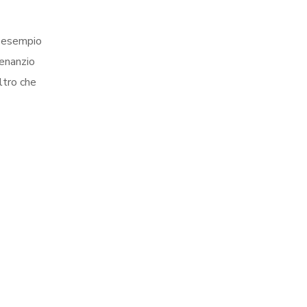
, esempio
Venanzio
ltro che