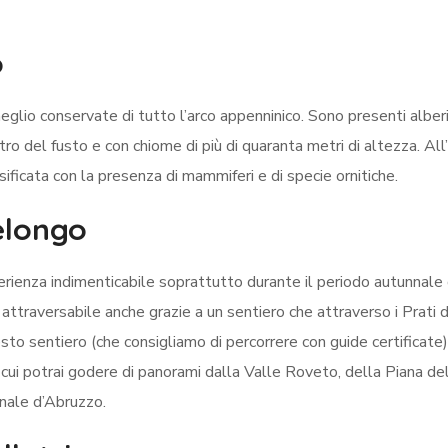
o
eglio conservate di tutto l’arco appenninico. Sono presenti alberi
o del fusto e con chiome di più di quaranta metri di altezza. All
ificata con la presenza di mammiferi e di specie ornitiche.
elongo
erienza indimenticabile soprattutto durante il periodo autunnal
è attraversabile anche grazie a un sentiero che attraverso i Prati d
sto sentiero (che consigliamo di percorrere con guide certificate)
cui potrai godere di panorami dalla Valle Roveto, della Piana del
onale d’Abruzzo.