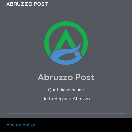
ABRUZZO POST
Abruzzo Post
Quotidiano online
della Regione Abruzzo
Privacy Policy